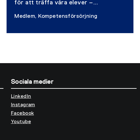
för att träffa våra elever –
framtidens anläggare och
Medlem, Kompetensförsörjning
maskinförare – och passade på att
själv sätta sig bakom spakarna.
Sociala medier
LinkedIn
Instagram
Facebook
Youtube