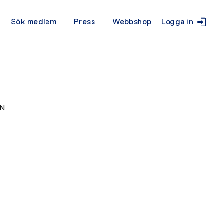
Sök medlem
Press
Webbshop
Logga in
AN