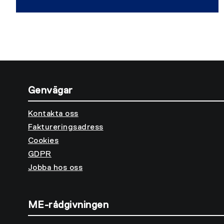
rabatter på produkter, tjänster och
kurser du behöver i din vardag.
Genvägar
Kontakta oss
Faktureringsadress
Cookies
GDPR
Jobba hos oss
ME-rådgivningen