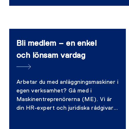
Bli medlem – en enkel
och lönsam vardag
Arbetar du med anläggningsmaskiner i
egen verksamhet? Gå med i
Maskinentreprenörerna (ME). Vi är
din HR-expert och juridiska rådgivare.
Med ME får du stenkoll på
branschfrågor och förmånliga