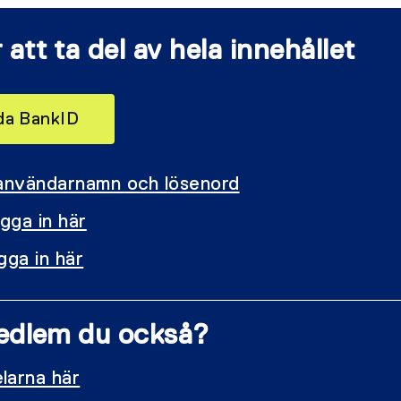
 att ta del av hela innehållet
nda BankID
 användarnamn och lösenord
gga in här
gga in här
 medlem du också?
larna här