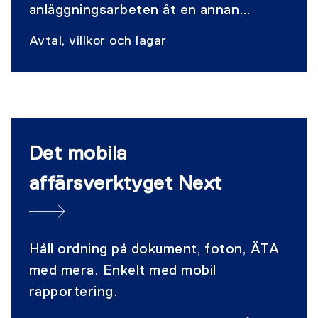
anläggningsarbeten åt en annan
näringsidkare. Det är upp till parterna
Avtal, villkor och lagar
att komma överens. Därför
rekommenderar vi att ni använder
branschens standardavtal när det är
möjligt.
Det mobila
affärsverktyget Next
Håll ordning på dokument, foton, ÄTA
med mera. Enkelt med mobil
rapportering.