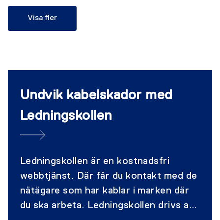
enkla åtgärder som att anlägga en
Visa fler
rabatt i strandkanten kan vara
förbjudet. Kontrollera om det krävs ett
särskilt tillstånd, eller dispens från
reglerna för att det ska vara tillåtet att
utföra arbetet.
Undvik kabelskador med
Ledningskollen
Ledningskollen är en kostnadsfri
webbtjänst. Där får du kontakt med de
nätägare som har kablar i marken där
du ska arbeta. Ledningskollen drivs av