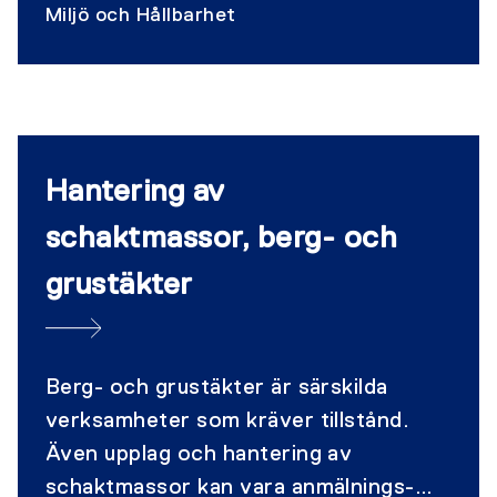
Post- och telestyrelsen, och finns till
Miljö och Hållbarhet
för att minska antalet grävskador på
samhällets infrastruktur.
Hantering av
schaktmassor, berg- och
grustäkter
Berg- och grustäkter är särskilda
verksamheter som kräver tillstånd.
Även upplag och hantering av
schaktmassor kan vara anmälnings-