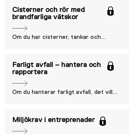
de vanligaste frågorna om det
Cisterner och rör med
brandfarliga vätskor
förnybara drivmedlet HVO100.
Om du har cisterner, tankar och
rörledningar för brandfarliga vätskor
behöver du känna till reglerna som
gäller för dessa. Föreskrifter kommer
Farligt avfall – hantera och
rapportera
från Naturvårdsverket och MSB. Här
finns en sammanfattning.
Om du hanterar farligt avfall, det vill
säga avfall som kan vara brandfarligt,
frätande eller giftigt för människor
och miljö ska du rapportera in det till
Miljökrav i entreprenader
Naturvårdsverket. Tänk på att även till