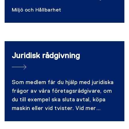
eller tillståndspliktiga. Om ni hanterar
Miljö och Hållbarhet
farligt avfall ska det dessutom
rapporteras till Naturvårdsverkets
avfallsregister.
Juridisk rådgivning
Som medlem får du hjälp med juridiska
frågor av våra företagsrådgivare, om
du till exempel ska sluta avtal, köpa
maskin eller vid tvister. Vid mer
komplicerade juridiska ärenden får du
också tillgång till våra anlitade