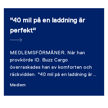
"40 mil på en laddning är
perfekt"
MEDLEMSFÖRMÅNER. När han
provkörde ID. Buzz Cargo
överraskades han av komforten och
räckvidden. "40 mil på en laddning är
perfekt och helt avgörande för mig.
Medlem
Det räcker för en veckas körning",
tycker Antonio Nilsson, vd och
projektchef, Borrspecialisten Sverige