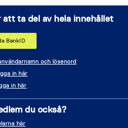
 att ta del av hela innehållet
nda BankID
 användarnamn och lösenord
gga in här
gga in här
 medlem du också?
larna här