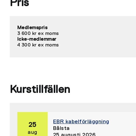
Pris
Medlemspris
3 600 kr ex moms
Icke-medlemmar
4 300 kr ex moms
Kurstillfällen
EBR kabelförläggning
25
Bålsta
aug
25 augusti 2026