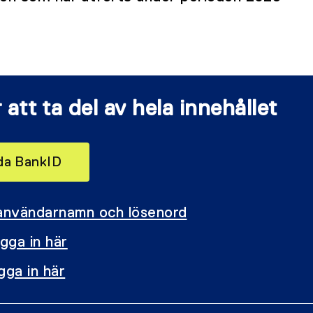
 att ta del av hela innehållet
nda BankID
 användarnamn och lösenord
gga in här
gga in här