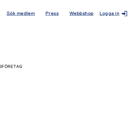
Sök medlem
Press
Webbshop
Logga in
MSFÖRETAG