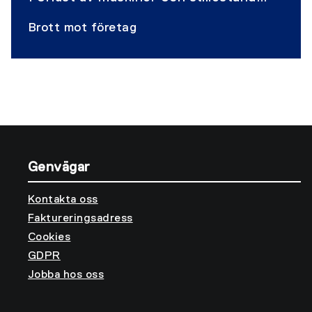
kostar stora pengar. Det vi kan göra är
Brott mot företag
att försvåra för tjuvarna, anmäla brott
och säkra bevis.
Genvägar
Kontakta oss
Faktureringsadress
Cookies
GDPR
Jobba hos oss