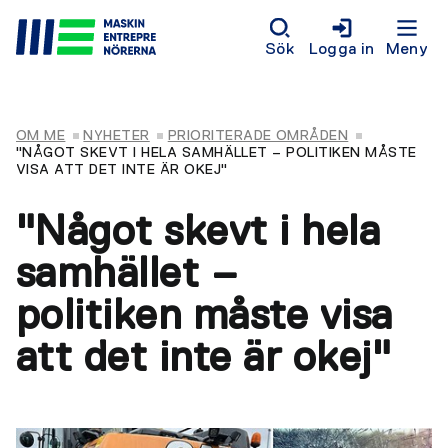
Sök
Logga in
Meny
OM ME
NYHETER
PRIORITERADE OMRÅDEN
"NÅGOT SKEVT I HELA SAMHÄLLET – POLITIKEN MÅSTE
VISA ATT DET INTE ÄR OKEJ"
"Något skevt i hela
samhället –
politiken måste visa
att det inte är okej"