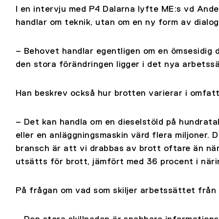
I en intervju med P4 Dalarna lyfte ME:s vd And
handlar om teknik, utan om en ny form av dialog 
– Behovet handlar egentligen om en ömsesidig di
den stora förändringen ligger i det nya arbetssä
Han beskrev också hur brotten varierar i omfatt
– Det kan handla om en dieselstöld på hundratals
eller en anläggningsmaskin värd flera miljoner.
bransch är att vi drabbas av brott oftare än nä
utsätts för brott, jämfört med 36 procent i närin
På frågan om vad som skiljer arbetssättet frå