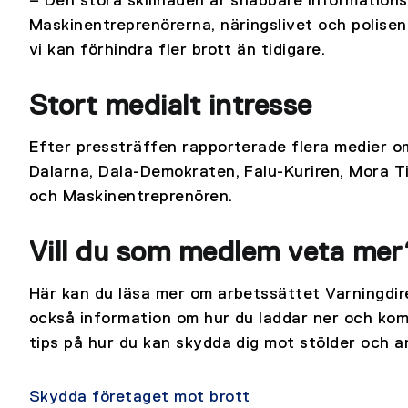
– Den stora skillnaden är snabbare information
Maskinentreprenörerna, näringslivet och polise
vi kan förhindra fler brott än tidigare.
Stort medialt intresse
Efter pressträffen rapporterade flera medier o
Dalarna, Dala-Demokraten, Falu-Kuriren, Mora 
och Maskinentreprenören.
Vill du som medlem veta mer
Här kan du läsa mer om arbetssättet Varningdirek
också information om hur du laddar ner och k
tips på hur du kan skydda dig mot stölder och a
Skydda företaget mot brott