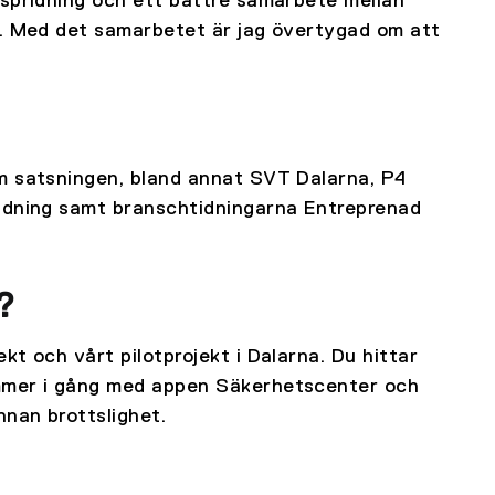
sspridning och ett bättre samarbete mellan
n. Med det samarbetet är jag övertygad om att
m satsningen, bland annat SVT Dalarna, P4
Tidning samt branschtidningarna Entreprenad
?
t och vårt pilotprojekt i Dalarna. Du hittar
ommer i gång med appen Säkerhetscenter och
nnan brottslighet.