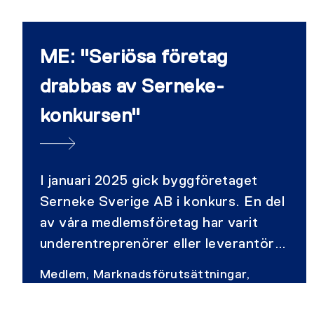
ME: "Seriösa företag
drabbas av Serneke-
konkursen"
I januari 2025 gick byggföretaget
Serneke Sverige AB i konkurs. En del
av våra medlemsföretag har varit
underentreprenörer eller leverantörer
till Serneke, och några har fått
Medlem, Marknadsförutsättningar,
återvinningskrav från konkursboet.
Konkurslagstiftning
Nu tycker ME till i frågan.