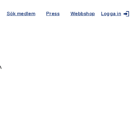
Sök medlem
Press
Webbshop
Logga in
A