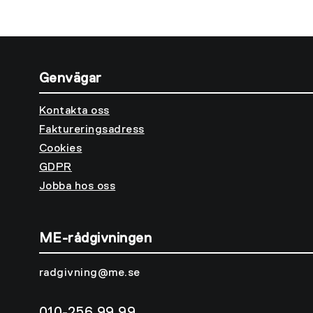
Genvägar
Kontakta oss
Faktureringsadress
Cookies
GDPR
Jobba hos oss
ME-rådgivningen
radgivning@me.se
010-256 99 99