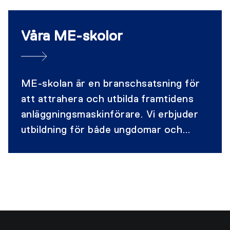
yrkesvux och har även anpassade
kurser för dig som redan är verksam i
Våra ME-skolor
branschen.
ME­-skolan är en branschsatsning för
att attrahera och utbilda framtidens
anläggningsmaskinförare. Vi erbjuder
utbildning för både ungdomar och
vuxna. På våra skolor kan du också
göra kompetensprov och komplettera
ditt yrkesbevis för fler maskiner. Vi
håller även kurser för redan
yrkesverksamma.