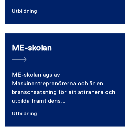
Utbildning
ME-skolan
ME-skolan ägs av
Maskinentreprenörerna och är en
branschsatsning för att attrahera och
utbilda framtidens
anläggningsmaskinförare och väg- och
Utbildning
anläggningsarbetare. Vi erbjuder
utbildning för gymnasieskolan och