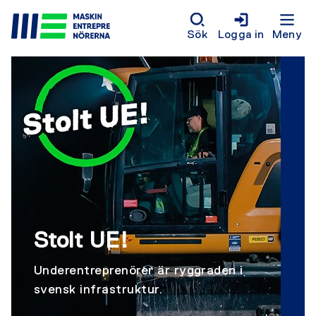
Sök
Logga in
Meny
Stolt UE!
Underentreprenörer är ryggraden i
svensk infrastruktur.