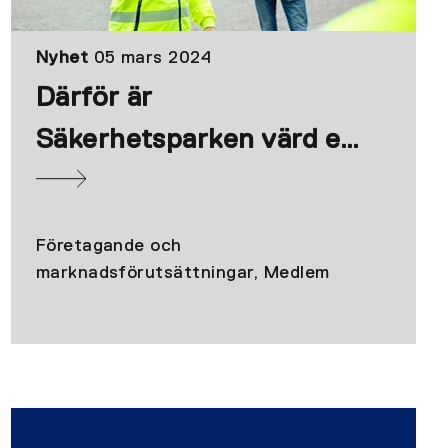
Nyhet
05 mars 2024
Därför är
Säkerhetsparken värd ett
besök: "Utbildning som
sticker ut"
Företagande och
marknadsförutsättningar, Medlem